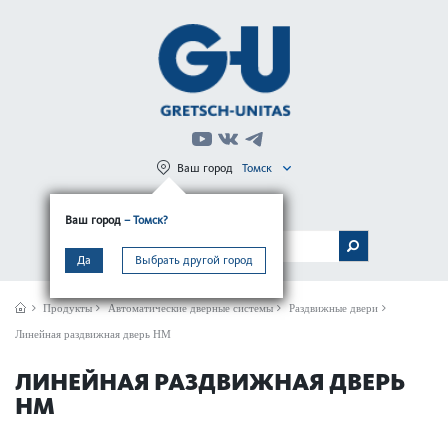
Ваш город
Томск
Регистрация
Вход
Ваш город
– Томск?
МЕНЮ
Да
Выбрать другой город
Продукты
Автом­ат­ические дверные сис­темы
Раздвижные двери
Линейная раздвижная дверь HM
ЛИНЕЙНАЯ РАЗДВИЖНАЯ ДВЕРЬ
HM