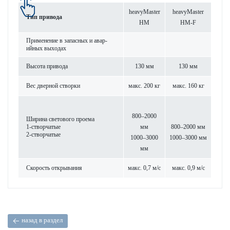
heavyMaster
heavyMaster
Тип при­вода
HM
HM-F
Применение в запасных и авар­
ийных выходах
Высота при­вода
130 мм
130 мм
Вес дверной створки
макс. 200 кг
макс. 160 кг
800–2000
Ширина свет­ового проема
1-створ­чатые
мм
800–2000 мм
2-створ­чатые
1000–3000
1000–3000 мм
мм
Скор­ость открывания
макс. 0,7 м/с
макс. 0,9 м/с
назад в раздел