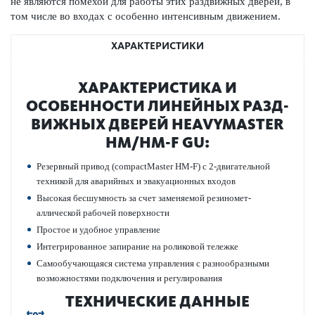
не являются помехой для работы этих раз­д­вижных дверей, в
том числе во входах с особенно интенсивным движением.
ХАРАКТЕРИСТИКИ
ХАР­АКТЕР­И­С­ТИКА И
ОСОБЕННОСТИ ЛИНЕЙНЫХ РАЗ­Д­
ВИЖНЫХ ДВЕРЕЙ HEAVYMASTER
HM/HM-F GU:
Рез­ервный привод (compactMaster HM-F) с 2-двигательной
техникой для авар­ийных и эвакуацио­нных входов
Выс­окая бесшумность за счет заменяемой рези­номет­
аллической рабочей пове­рхности
Про­стое и удобное управ­ление
Интегриро­ванное запирание на роли­к­овой тел­ежке
Самообучающаяся сис­тема управ­ления с разнообразными
возможно­с­тями под­ключения и регулирования
ТЕХНИЧЕСКИЕ ДАННЫЕ