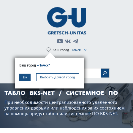
Ваш город
Томск
Регистрация
Вход
Ваш город
– Томск?
МЕНЮ
Да
Выбрать другой город
ТАБЛО BKS-NET / СИСТЕМНОЕ ПО
При нео­б­ход­имости централ­и­з­ованного удаленного
управ­ления дверьми или наблюдения за их сос­тоянием
на помощь придут табло или сис­темное ПО BKS-NET.