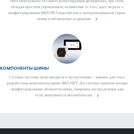
Интеллектуальное ПО имеет разнообразный функционал, при этом,
обладая про­стым управ­лением, неза­в­исимо от того, идет ли речь о
конфигур­иро­вании BKS-NET-изделий или о централ­и­з­ованном управ­
лении и наблюдении за дверьми.
КОМПОНЕНТЫ ШИНЫ
Сетевые сис­темы легко вводятся в эксплуат­ацию – именно для этого
раз­р­а­ботаны компоненты шины BKS-NET. Дос­тат­очно нажатия кнопки
- конфигур­иро­вание абонентов шины, например распреде­л­ение адр­
есов, вып­олняется автом­ат­ически.