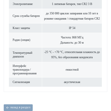
Электропитание
1 литиевая бат­арея, тип CR2 3 В
до 350 000 циклов запирания или 10 лет в
Срок службы бат­ареи
режиме ожидания / стандартная бат­арея CR2
Класс защиты
IP 54
Частота: 868 МГц
Радио (опция)
Дальность: до 30 м
-25 °C - +70 °C, относительная влажность до
Темпер­ат­урный
диапазон
95%, без обра­зования конденсата
Интерфейс
транспондера /
емкос­тной
программирования
Сигнал­изация
аку­стическая
назад в раздел