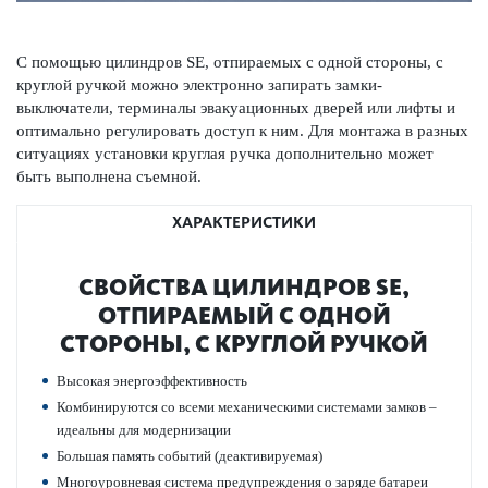
С помощью цилиндров SE, отпираемых с одной стороны, с
круглой ручкой можно электронно запирать замки-
выключатели, терминалы эвакуацио­нных дверей или лифты и
оптимально регулировать доступ к ним. Для монтажа в разных
ситуациях установки круглая ручка дополнительно может
быть вып­олнена съемной.
ХАРАКТЕРИСТИКИ
СВОЙСТВА ЦИЛИНДРОВ SE,
ОТПИРАЕМЫЙ С ОДНОЙ
СТОРОНЫ, С КРУГЛОЙ РУЧКОЙ
Выс­окая энергоэффективность
Комб­инируются со всеми механичес­кими сис­темами замков –
идеальны для модернизации
Большая память событий (деактив­ируемая)
Многоур­овневая сис­тема предупрежд­ения о заряде бат­ареи