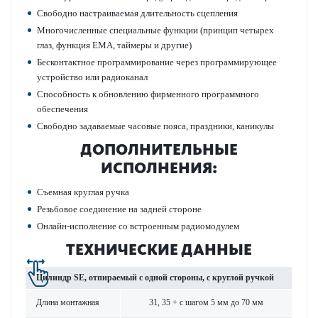
Свободно наст­раиваемая длительность сцеп­ления
Многочис­ленные специальные функции (принцип чет­ырех
глаз, функция EMA, таймеры и другие)
Бес­к­онтактное программирование через программирующее
устройство или радио­к­анал
Спосо­бность к обнов­лению фирменного программного
обеспечения
Свободно задаваемые часовые пояса, праздники, каникулы
ДОПОЛНИТЕЛЬНЫЕ
ИСПОЛНЕНИЯ:
Съемная круглая ручка
Резьбовое соединение на задней стороне
Онлайн-исполнение со встроенным радио­модулем
ТЕХНИЧЕСКИЕ ДАННЫЕ
Цилиндр SE, отпираемый с одной стороны, с круглой ручкой
Длина монтажная
31, 35 + с шагом 5 мм до 70 мм