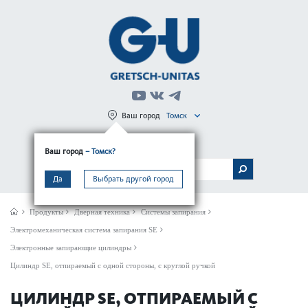
Ваш город
Томск
Регистрация
Вход
Ваш город
– Томск?
МЕНЮ
Да
Выбрать другой город
Продукты
Дверная техника
Системы запирания
Электромеханическая система запирания SE
Электронные запирающие цилиндры
Цилиндр SE, отпираемый с одной стороны, с круглой ручкой
ЦИЛИНДР SE, ОТПИРАЕМЫЙ С