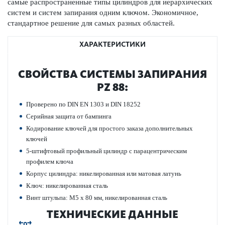
самые распрос­траненные типы цилиндров для иер­архических
систем и систем запирания одним ключом. Экономичное,
стандартное решение для самых разных обла­стей.
ХАРАКТЕРИСТИКИ
СВОЙСТВА СИС­ТЕМЫ ЗАПИРАНИЯ
PZ 88:
Проверено по DIN EN 1303 и DIN 18252
Сер­ийная защита от бампинга
Кодирование ключей для про­с­того заказа дополнительных
ключей
5-штифтовый профильный цилиндр с пар­ацентрическим
профилем ключа
Корпус цилиндра: никелированная или мат­овая латунь
Ключ: никелированная сталь
Винт штульпа: M5 x 80 мм, никелированная сталь
ТЕХНИЧЕСКИЕ ДАННЫЕ