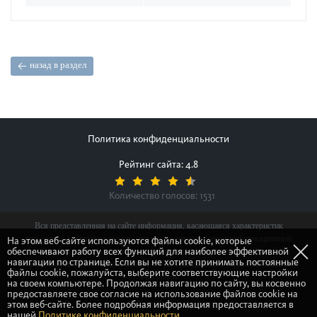
назад в раздел
Политика конфиденциальности
Рейтинг сайта: 4.8
Количество голосов:
1531
Вся представленная на сайте информация, касающаяся характеристик
продуктов, наличия на складе, стоимости товаров, носит информационный
На этом веб-сайте используются файлы cookie, которые
обеспечивают работу всех функций для наиболее эффективной
характер и ни при каких условиях не является публичной офертой,
навигации по странице. Если вы не хотите принимать постоянные
определяемой положениями Статьи 437(2) Гражданского кодекса Российской
файлы cookie, пожалуйста, выберите соответствующие настройки
Федерации.
на своем компьютере. Продолжая навигацию по сайту, вы косвенно
предоставляете свое согласие на использование файлов cookie на
этом веб-сайте. Более подробная информация предоставляется в
© Gretsch-Unitas group
нашей
Политике конфиденциальности