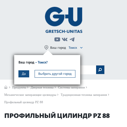
Ваш город
Томск
Регистрация
Вход
Ваш город
– Томск?
МЕНЮ
Да
Выбрать другой город
Продукты
Дверная техника
Системы запирания
Механические запирающие цилиндры
Традиционная техника запирания
Профильный цилиндр PZ 88
ПРОФИЛЬНЫЙ ЦИЛИНДР PZ 88