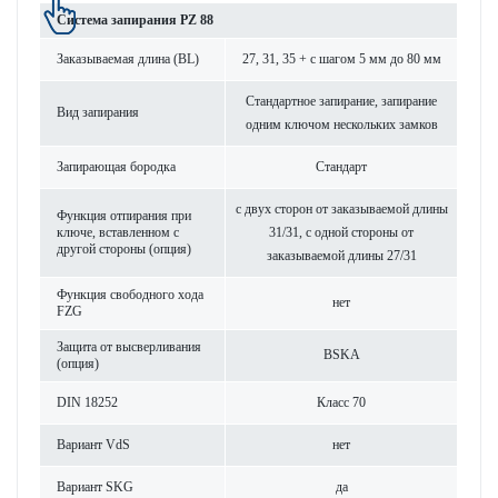
Сис­тема запирания PZ 88
Заказываемая длина (BL)
27, 31, 35 + с шагом 5 мм до 80 мм
Стандартное запирание, запирание
Вид запирания
одним ключом нес­кольких замков
Запи­рающая бор­одка
Стандарт
с двух сторон от заказываемой длины
Функция отпирания при
ключе, встав­ленном с
31/31, с одной стороны от
другой стороны (опция)
заказываемой длины 27/31
Функция свободного хода
нет
FZG
Защита от высверливания
BSKA
(опция)
DIN 18252
Класс 70
Вар­иант VdS
нет
Вар­иант SKG
да