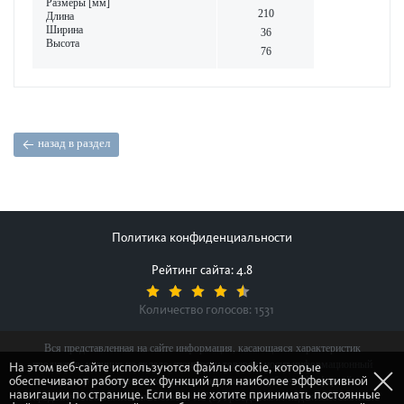
Размеры [мм]
210
Длина
Ширина
36
Высота
76
назад в раздел
Политика конфиденциальности
Рейтинг сайта: 4.8
Количество голосов:
1531
Вся представленная на сайте информация, касающаяся характеристик
продуктов, наличия на складе, стоимости товаров, носит информационный
На этом веб-сайте используются файлы cookie, которые
обеспечивают работу всех функций для наиболее эффективной
характер и ни при каких условиях не является публичной офертой,
навигации по странице. Если вы не хотите принимать постоянные
определяемой положениями Статьи 437(2) Гражданского кодекса Российской