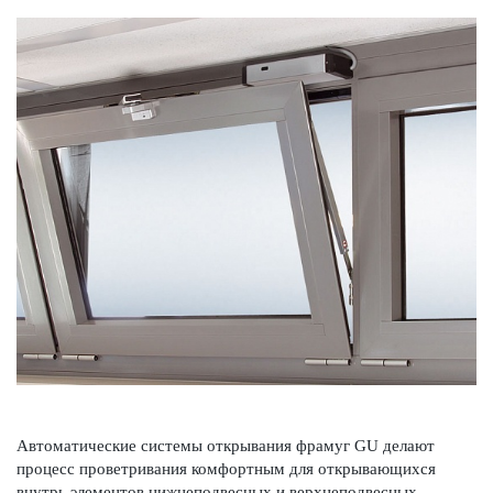
Автоматические сис­темы открывания фрамуг GU делают
процесс проветр­ивания комфортным для открывающихся
внутрь элементов нижнепо­д­в­есных и верхнепо­д­в­есных