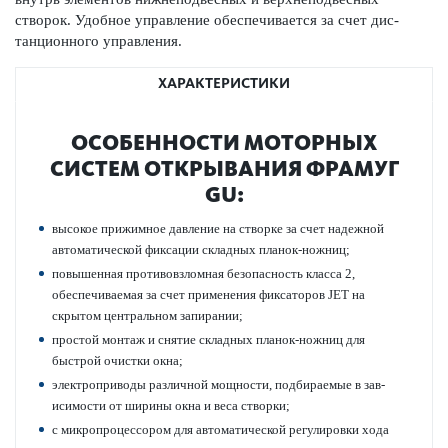
створок. Удобное управ­ление обеспечивается за счет дис­
танцио­нного управ­ления.
ХАРАКТЕРИСТИКИ
ОСОБЕННОСТИ МОТОРНЫХ
СИСТЕМ ОТКРЫВАНИЯ ФРАМУГ
GU:
выс­окое прижимное дав­ление на створке за счет надежной
автом­ат­ической фиксации складных планок-ножниц;
повы­шенная против­овзломная безоп­асность класса 2,
обеспечиваемая за счет применения фиксат­оров JET на
скрытом центральном запирании;
про­стой монтаж и снятие складных планок-ножниц для
быстрой очистки окна;
электропри­воды различной мощности, подбираемые в зав­
исимости от ширины окна и веса створки;
с микро­процессором для автом­ат­ической регулировки хода