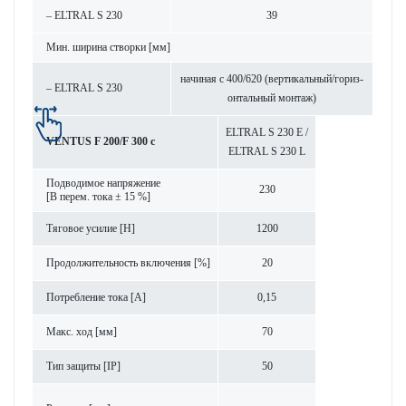
– ELTRAL S 230
39
Мин. ширина створки [мм]
начиная с 400/620 (вертик­альный/гор­и­з­
– ELTRAL S 230
онтальный монтаж)
ELTRAL S 230 E /
VENTUS F 200/F 300 с
ELTRAL S 230 L
Под­вод­имое напряжение
230
[В перем. тока ± 15 %]
Тяговое усилие [Н]
1200
Продолжительность включения [%]
20
Потреб­л­ение тока [A]
0,15
Макс. ход [мм]
70
Тип защиты [IP]
50