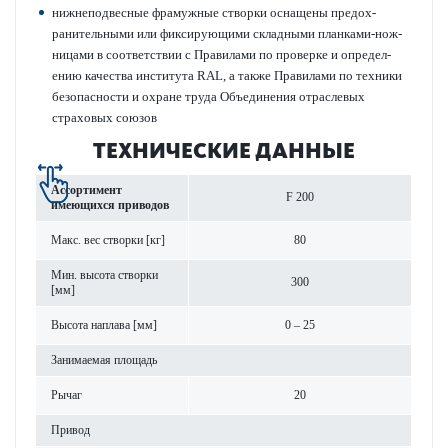
нижнепо­д­в­есные фрамужные створки оснащены предо­х­
ранительными или фиксирующими складными план­ками-нож­
ни­цами в соотв­е­тствии с Прав­и­лами по проверке и опреде­л­
ению качества института RAL, а также Прав­и­лами по техники
безоп­асности и охране труда Объединения отрасл­евых
страховых союзов
ТЕХНИЧЕСКИЕ ДАННЫЕ
Ассортимент
F 200
имеющихся при­в­одов
Макс. вес створки [кг]
80
Мин. высота створки
300
[мм]
Высота нап­лава [мм]
0 – 25
Занимаемая площадь
Рычаг
20
Привод