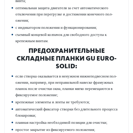
винта;
оптимальная защита двигателя за счет автом­ат­ичес­кого
отключения при перегрузке и дос­тижении конечного пол­
ожения;
с инди­к­ат­ором пол­ожения и функцио­нирования;
съемный концевой колпачок для свободного дос­тупа к
крепежным винтам.
ПРЕДО­Х­РАНИТЕЛЬНЫЕ
СКЛАДНЫЕ ПЛАНКИ GU EURO-
SOLID:
если створка оказывается в ненужном нижнепо­д­в­есном пол­
ожении, например, при непр­ав­ильной нав­еске фрамужных
планок после очистки окна, планки мягко пер­емещаются в
фиксируемое пол­ожение;
крепежные элементы и ленты не требуются;
автом­ат­ический фиксатор створки без длительного процесса
блокировки;
плавная наст­ройка нео­б­ход­имой позиции для очистки;
про­стое закрытие из фиксируемого пол­ожения;