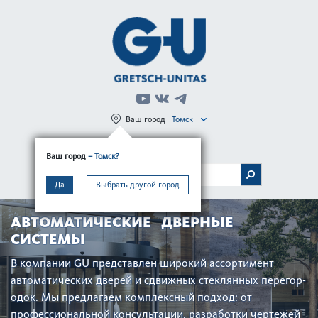
Ваш город
Томск
Регистрация
Вход
Ваш город
– Томск?
МЕНЮ
Да
Выбрать другой город
АВТОМАТИЧЕСКИЕ ДВЕРНЫЕ
СИСТЕМЫ
В компании GU представлен широкий ассортимент
автом­ат­ических дверей и сдвижных стеклянных пер­егор­
одок. Мы предлагаем комплексный подход: от
профессиональной консультации, раз­р­а­ботки чертежей