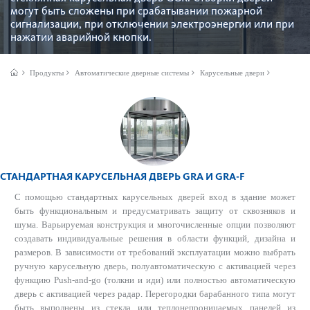
могут быть сложены при срабатывании пожарной
сигнализации, при отключении электроэнергии или при
нажатии аварийной кнопки.
Продукты
Автом­ат­ические дверные сис­темы
Карусельные двери
CТАНДАРТНАЯ КАРУСЕЛЬНАЯ ДВЕРЬ GRA И GRA-F
С помощью стандартных карусельных дверей вход в здание может
быть функциональным и предусматривать защиту от сквозняков и
шума. Варьируемая конструкция и многочисленные опции позволяют
создавать индивидуальные решения в области функций, дизайна и
размеров. В зависимости от требований эксплуатации можно выбрать
ручную карусельную дверь, полуавтоматическую с активацией через
функцию Рush-and-go (толкни и иди) или полностью автоматическую
дверь с активацией через радар. Перегородки барабанного типа могут
быть выполнены из стекла или теплонепроницаемых панелей из