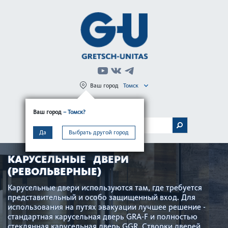
Ваш город
Томск
Регистрация
Вход
Ваш город
– Томск?
МЕНЮ
Да
Выбрать другой город
КАРУСЕЛЬНЫЕ ДВЕРИ
(РЕВОЛЬВЕРНЫЕ)
Карусельные двери используются там, где требуется
представительный и особо защищенный вход. Для
использования на путях эвакуации лучшее решение -
стандартная карусельная дверь GRA-F и полностью
стеклянная карусельная дверь GGR. Створки дверей