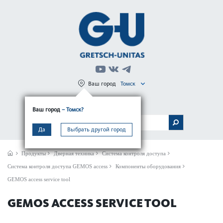
Ваш город
Томск
Регистрация
Вход
Ваш город
– Томск?
МЕНЮ
Да
Выбрать другой город
Продукты
Дверная техника
Система контроля доступа
Система контроля доступа GEMOS access
Компоненты оборудования
GEMOS access ser­vice tool
GEMOS ACCESS SER­VICE TOOL