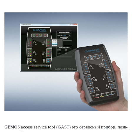
GEMOS access service tool (GAST) это серв­исный прибор, позв­