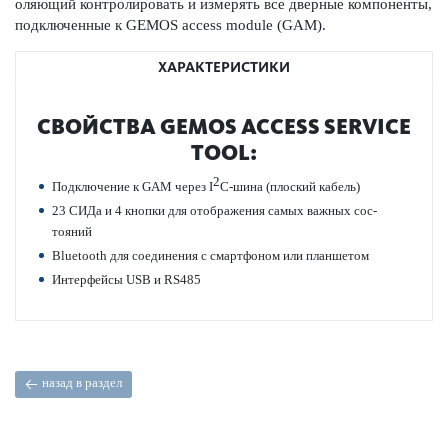
ол­яющий контролировать и измерять все дверные компоненты,
под­ключенные к GEMOS access module (GAM).
ХАРАКТЕРИСТИКИ
СВОЙСТВА GEMOS ACCESS SERVICE
TOOL:
2
Под­ключение к GAM через I
C-шина (плоский кабель)
23 СИДа и 4 кнопки для отображения самых важных сос­
тояний
Bluetooth для соединения с смарт­фоном или планшетом
Интерфейсы USB и RS485
назад в раздел