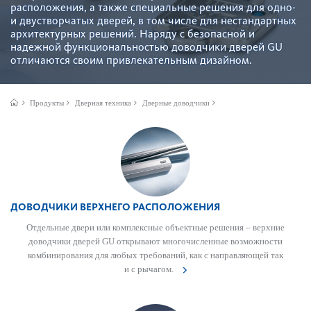
расположения, а также специальные решения для одно-
и двуст­вор­чатых дверей, в том числе для нестандартных
архитектурных решений. Наряду с безоп­асной и
надежной функцио­н­ально­стью довод­чики дверей GU
отличаются своим привле­к­ательным дизайном.
Продукты
Дверная техника
Дверные доводчики
ДОВОДЧИКИ ВЕРХНЕГО РАСПОЛОЖЕНИЯ
Отдельные двери или комплексные объектные решения – верхние
довод­чики дверей GU открывают многочис­ленные возможности
комб­инирования для любых требований, как с направляющей так
и с рычагом.