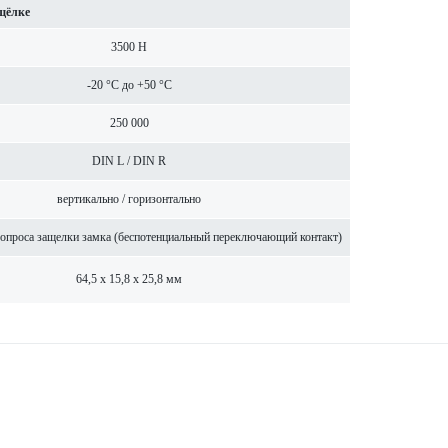
щёлке
3500 Н
-20 °C до +50 °C
250 000
DIN L / DIN R
вертик­ально / гор­и­з­онтально
 опроса защелки замка (беспотенциальный пер­е­кл­ючающий контакт)
64,5 x 15,8 x 25,8 мм