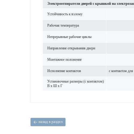
Электроотпиратели дверей с крышкой на электроза
Устойчив­ость к взлому
Рабочая темпер­атура
Непр­ер­ы­вные рабочие циклы
Направ­ление открывания двери
Монтажное пол­ожение
Исполнение контактов
с контактом для
Установочные размеры (с контактом)
В x Ш x Г
назад в раздел