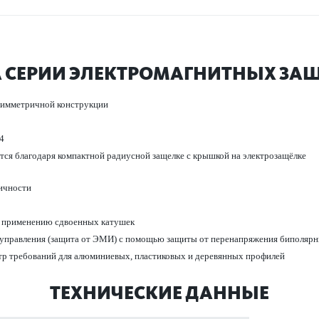
 СЕРИИ ЭЛЕКТРО­М­АГНИТНЫХ ЗА
я симметричной конструкции
4
уется благодаря компактной радиусной защелке с крышкой на электрозащёлке
­ичности
 применению сдвоенных кат­ушек
 управ­ления (защита от ЭМИ) с помощью защиты от пер­ен­апряжения бипол­яр
ктр требований для алюминиевых, пла­сти­к­овых и дер­евянных профилей
ТЕХНИЧЕСКИЕ ДАННЫЕ