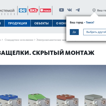
Ваш г
Ваш город
– Томск?
Я
ПРОДУКЦИЯ
ОБЪЕКТЫ
О КОНЦЕРНЕ
ТЕХПОДДЕРЖК
Да
Выбрать другой
и
Стандартное исполнение
Электромеханические защелки (скрытый монтаж)
 ЗАЩЕЛКИ. СКРЫТЫЙ МОНТАЖ