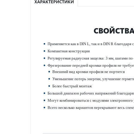
ХАРАКТЕРИСТИКИ
СВОЙСТВА
Применяется как в DIN L, так и в DIN R благодар
Компактная конструкция
Регулируемая радиусная защелка: 3 мм, шагами по 
Фрез­ер­ование пер­едней кромки профиля не треб
Внешний вид кромки профиля не портится
Уменьшение потерь энергии, улучшение гермет
Более быстрый монтаж
Большой диапазон рабочих напряжений благодаря
Могут комб­инироваться с моду­лями электронного
Всего нес­колько вар­иантов перек­рывают весь спе