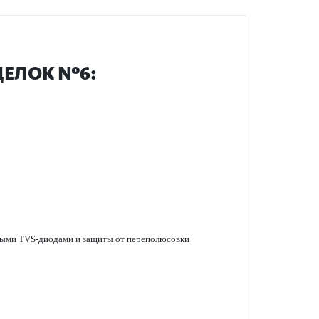
ЩЕЛОК №6:
ными TVS-дио­дами и защиты от перепол­юсовки