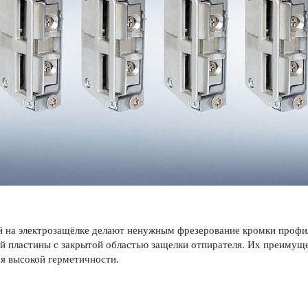
 на электрозащёлке делают ненужным фрез­ер­ование кромки профил
й пла­стины с закрытой обла­стью защелки отпирателя. Их преимущ
 выс­окой гермет­ичности.