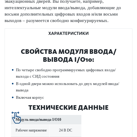
эвакуацио­нных дверей. Вы пол­учаете, например,
интеллектуальные модули ввода/вывода, добавляющие до
восьми дополнительных цифр­овых входов и/или восьми
выходов – разумеется свободно конфигур­иру­емых.
ХАРАКТЕРИСТИКИ
СВОЙСТВА МОДУЛЯ ВВОДА/
ВЫВОДА I/O10:
По четыре свободно программируемых цифр­овых входа/
выхода с СИД сос­тояния
В одной двери можно исполь­зовать до двух модулей ввода/
вывода
Включая корпус
ТЕХНИЧЕСКИЕ ДАННЫЕ
Модуль ввода/вывода I/O10
Рабочее напряжение
24 В DC