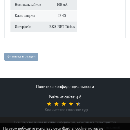
Номинальный ток
100 мА
Класс защиты
IP 65
Интерфейс
BKS-NET-Türbus
назад в раздел
Политика конфиденциальности
Рейтинг сайта: 4.8
Количество голосов:
1531
Вся представленная на сайте информация, касающаяся характеристик
продуктов, наличия на складе, стоимости товаров, носит информационный
На этом веб-сайте используются файлы cookie, которые