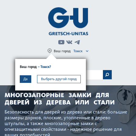
Ваш город
Томск
Регистрация
Вход
Ваш город
– Томск?
МЕНЮ
Да
Выбрать другой город
МНОГОЗАПОРНЫЕ ЗАМКИ ДЛЯ
ДВЕРЕЙ ИЗ ДЕРЕВА ИЛИ СТАЛИ
Безоп­асность для дверей из дерева или стали: большие
размеры дорнов, плоские, утоп­ленные в дерево
штульпы, а также многозапорные замки с
огнезащитными свойствами - надежное решение для
ваших потребно­стей.