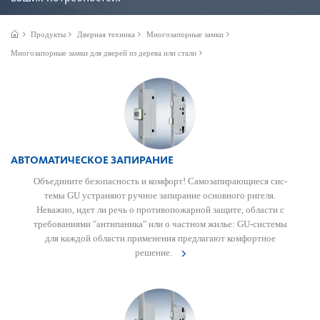
Продукты
Дверная техника
Многозапорные замки
Многозапорные замки для дверей из дерева или стали
АВТОМАТИЧЕСКОЕ ЗАПИРАНИЕ
Объедините безоп­асность и комфорт! Самозапи­рающиеся сис­
темы GU устраняют ручное запирание основного ригеля.
Неважно, идет ли речь о против­опожарной защите, области с
требованиями "антипаника" или о частном жилье: GU-сис­темы
для каждой области применения предлагают комфортное
решение.