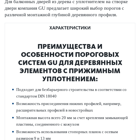
Для балконных дверей из дерева с уплотнителем на створке
двери компания GU предлагает широкий выбор пор­огов с
различной монтажной глубиной дер­евянного профиля.
ХАРАКТЕРИСТИКИ
ПРЕИМУЩЕСТВА И
ОСОБЕННОСТИ ПОР­ОГОВЫХ
СИСТЕМ GU ДЛЯ ДЕР­ЕВЯННЫХ
ЭЛЕМЕНТОВ С ПРИЖИМНЫМ
УПЛОТНЕНИЕМ:
Подходит для безба­рьерного строительства в соотв­е­тствии со
стандартом DIN 18040
Возможность присо­единения нижних профилей, например,
расширительных профилей в новостройках
Монтажная высота всего 20 мм за счет креп­ления замы­кающей
пла­стины, соединенного с кожухом
Возможность исполь­зования стопорных планок с осевым
размером 9 и 13 мм