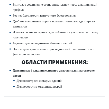
Винтовое соединение стопорных планок через алюминиевый
профиль
Без нео­б­ход­имости контурного фрез­ер­ования
Удобное соединение порога и рамы с помощью адаптерных
элементов
Исполь­зование матер­иалов, устойчивых к ультрафио­л­ет­овому
излучению
Адаптер для непо­движных боковых частей
Пленка для строительных присо­единений с возможно­стью
фиксации на пороге
ОБЛАСТИ ПРИМЕНЕНИЯ:
Дер­евянные балконные двери с уплотнителем на створке
двери
Для новос­троек и старых зданий
Для пово­р­отно-откидных дверей